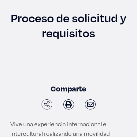
Enlaces de interés
Proceso de solicitud y
Aspirantes
requisitos
Becas
Graduaciones
CRUCE
Derecho
Comparte
Lo más buscado
Vive una experiencia internacional e
Carreras
intercultural realizando una movilidad