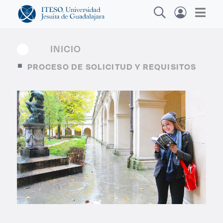
INICIO
PROCESO DE SOLICITUD Y REQUISITOS
Explora sitios web, programas académicos,
actividades y noticias
Diplomados y
|