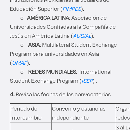
Educación Superior (
FIMPES
).
o
AMÉRICA LATINA
: Asociación de
Universidades Confiadas a la Compañía de
Jesús en América Latina (
AUSJAL
).
o
ASIA
: Multilateral Student Exchange
Program para universidades en Asia
(
UMAP
).
o
REDES MUNDIALES
: International
Student Exchange Program (
ISEP
) .
4.
Revisa las fechas de las convocatorias
Periodo de
Convenio y estancias
Organ
intercambio
independiente
redes
3 al 1